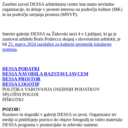
Zasebni zavod DESSA arhitekturni center ima status nevladne
organizacije, ki deluje v javnem interesu na področju kulture (MK)
in na področju urejanja prostora (MNVP).
Interier galerije DESSA na Židovski stezi 4 v Ljubljani, ki ga je
zasnoval arhitekt Boris Podrecca skupaj s slovenskimi arhitekti, je
bil
25. marca 2024 razglašen za kulturni spomenik lokalnega
pomena
.
DESSA PODATKI
DESSA NAVODILA RAZSTAVLJAVCEM
DESSA PROSTOR
DESSA LOGOTIP
POLITIKA VAROVANJA OSEBNIH PODATKOV
SPLOŠNI POGOJI
PIŠKOTKI
POZOR!
Razstave in dogodki v galeriji DESSA so javni. Organizator ter
mediji si pridržujejo pravico do objave fotografij in video materiala
DESSA programa v promocijske in arhivske namene.