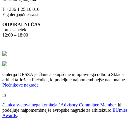
T +386 1 25 16 010
E galerija@dessa.si
ODPIRALNI ČAS
torek – petek
12:00 – 18:00
Galerija DESSA je članica skupščine in upravnega odbora Sklada
arhitekta Jožeta Plečnika, ki podeljuje najpomembnejše nacionalne
Plečnikove nagrade
in
članica svetovalnega komiteja / Advisory Committee Member
, ki
podeljuje najpomembnejše evropske nagrade za arhitekturo
EUmies
Awards
.